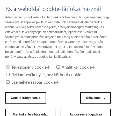
Ez a weboldal cookie-fájlokat használ
HU
Adatokat vagy cookie-fájlokat tárolunk a felhasználó böngészőjében, hogy
személyre szabjuk és javítsuk weboldalunk használatát, elemezzük a
webhelyen végzett tevékenységeket, amelyek elősegítik marketing- és
értékesítési tevékenységeink optimalizálást, fejlesztését, valamint
személyre szabott hirdetéseket jelenítünk meg a felhasználó érdeklődési
Lengyelország
körét érintő információk alapján (beleértve a webhelyünkön vagy más
webhelyeken végzett tevékenységeit is), ill. a felhasználó tartózkodási
helye alapján. Az alábbiakban módosíthatja böngészője beállításait,
Inplast sp. z o.o.
néhány vagy az összes cookie-fájl letiltásához.
Teljesítmény cookie-k
Analitikai cookie-k
SZÉKHELY
Reklámtevékenységhez köthető cookie-k
Személyre szabás cookie-k
Inplast sp. z o.o.
gyáregység
ul. Zachodnia 25
Zelów 97-425
Cookie-irányelvek »
Részletek
Lengyelország
TELEFON
Mentsd el beállításaidat
Az összes elfogadása
+48 (44) 634 31 75